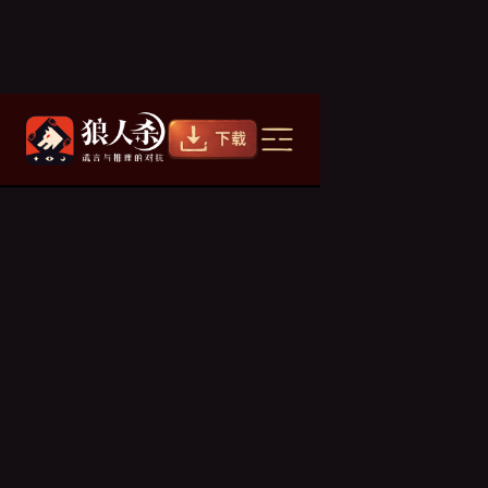
不算贴脸行为？
杀
2021/03/25
环境下，预言家基本上
本人也是比较推荐预言
上警预言家就一定是贴
在特定的场合和玩家配
预言家也不说完全不